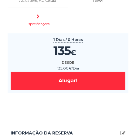
AC cabine, AC Célula
Diesel
Especificações
1 Dias / 0 Horas
135
€
DESDE
135
.00
€
/Dia
Alugar!
INFORMAÇÃO DA RESERVA