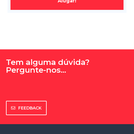
Alugar!
Tem alguma dúvida?
Pergunte-nos...
FEEDBACK