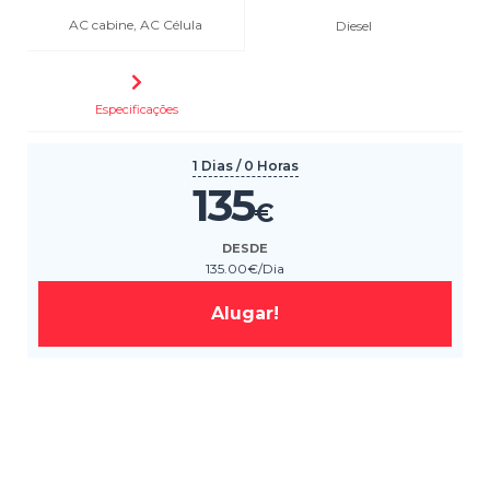
AC cabine, AC Célula
Diesel
Especificações
1 Dias / 0 Horas
135
€
DESDE
135
.00
€
/Dia
Alugar!