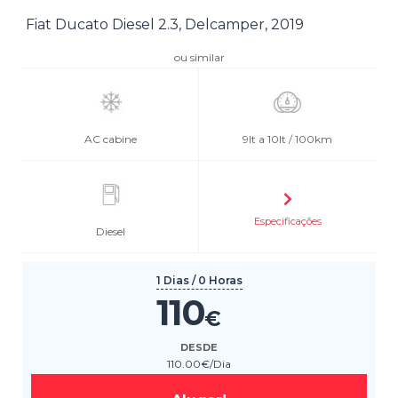
Fiat Ducato Diesel 2.3, Delcamper, 2019
ou similar
AC cabine
9lt a 10lt / 100km
Especificações
Diesel
1 Dias / 0 Horas
110
€
DESDE
110
.00
€
/Dia