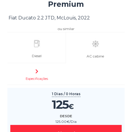
Premium
Fiat Ducato 2.2 JTD, McLouis, 2022
ou similar
Diesel
AC cabine
Especificações
1 Dias / 0 Horas
125
€
DESDE
125
.00
€
/Dia