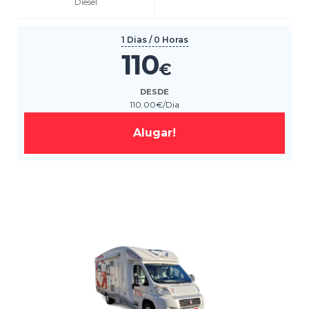
Diesel
1 Dias / 0 Horas
110
€
DESDE
110
.00
€
/Dia
Alugar!