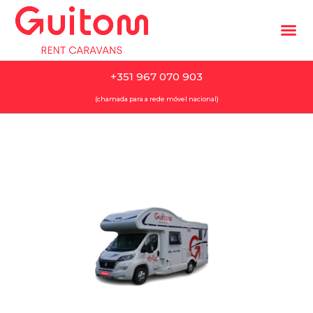
+351 967 070 903
As nossas autocaravanas
(chamada para a rede móvel nacional)